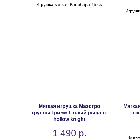
Игрушка мягкая Капибара 45 см
Игрушк
Мягкая игрушка Маэстро
Мягкая
труппы Гримм Полый рыцарь
с с
hollow knight
1 490
р.
Мягка