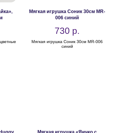
йка»,
Мягкая игрушка Соник 30см MR-
м
006 синий
730
р.
 цветные
Мягкая игрушка Соник 30см MR-006
синий
 Huggy
Мягкая игрушка «Яичко с