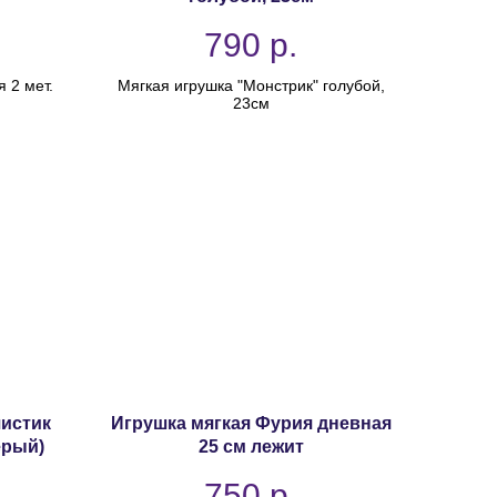
790
р.
 2 мет.
Мягкая игрушка "Монстрик" голубой,
23см
шистик
Игрушка мягкая Фурия дневная
Серый)
25 см лежит
750
р.