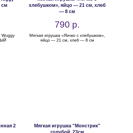
 см
хлебушком», яйцо — 21 см, хлеб
— 8 см
790
р.
y Wuggy
Мягкая игрушка «Яичко с хлебушком»,
ВЫЙ
яйцо — 21 см, хлеб — 8 см
инная 2
Мягкая игрушка "Монстрик"
голубой, 23см