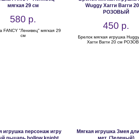
мягкая 29 см
Wuggy Хагги Вагги 20
РОЗОВЫЙ
580
р.
450
р.
а FANCY "Ленивец" мягкая 29
см
Брелок мягкая игрушка Hugg
Хагги Вагги 20 см РОЗО
я игрушка персонаж игру
Мягкая игрушка Змея дл
й рыцарь hollow knight
мет. (Зеленый)