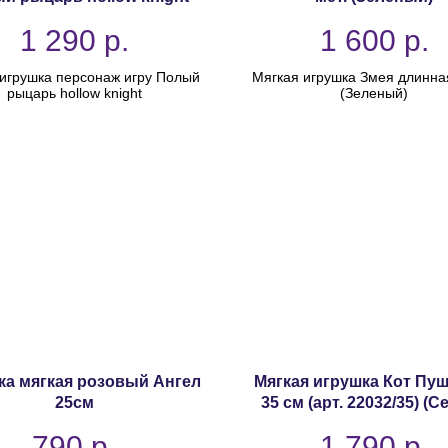
1 290
р.
1 600
р.
игрушка персонаж игру Полый
Мягкая игрушка Змея длинная
рыцарь hollow knight
(Зеленый)
ка мягкая розовый Ангел
Мягкая игрушка Кот Пу
25см
35 см (арт. 22032/35) (
790
р.
1 790
р.