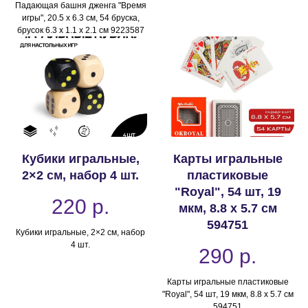
Падающая башня дженга "Время
игры", 20.5 х 6.3 см, 54 бруска,
брусок 6.3 х 1.1 х 2.1 см 9223587
Кубики игральные,
Карты игральные
2×2 см, набор 4 шт.
пластиковые
"Royal", 54 шт, 19
220
р.
мкм, 8.8 х 5.7 см
594751
Кубики игральные, 2×2 см, набор
4 шт.
290
р.
Карты игральные пластиковые
"Royal", 54 шт, 19 мкм, 8.8 х 5.7 см
594751