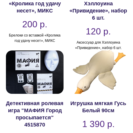
«Кролика год удачу
Хэллоуина
несет», МИКС
«Привидение», набор
6 шт.
200
р.
120
р.
Брелоки со вставкой «Кролика
год удачу несет», МИКС
Аксессуар для Хэллоуина
«Привидение», набор 6 шт.
Детективная ролевая
Игрушка мягкая Гусь
игра "МАФИЯ Город
Белый 90см
просыпается"
1 390
р.
4515870