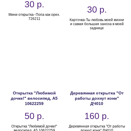
30
р.
30
р.
Мини открытка- Попа как орех.
726211
Карточка-Ты любовь моей жизни
и самая большая заноза в моей
заднице
Открытка "Любимой
Деревянная открытка "От
дочке!" велосипед, А5
работы дохнут кони"
10622259
ДЧ010
50
р.
160
р.
Открытка "Любимой дочке!"
Деревянная открытка "От работы
велосипед, А5 10622259
дохнут кони" ДЧ010