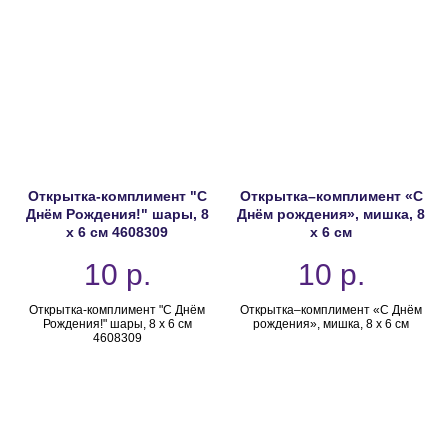
Открытка-комплимент "С
Открытка–комплимент «С
Днём Рождения!" шары, 8
Днём рождения», мишка, 8
х 6 см 4608309
х 6 см
10
р.
10
р.
Открытка-комплимент "С Днём
Открытка–комплимент «С Днём
Рождения!" шары, 8 х 6 см
рождения», мишка, 8 х 6 см
4608309