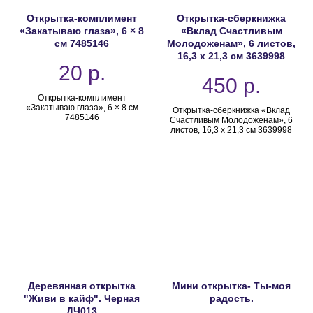
Открытка-комплимент
Открытка-сберкнижка
«Закатываю глаза», 6 × 8
«Вклад Счастливым
см 7485146
Молодоженам», 6 листов,
16,3 х 21,3 см 3639998
20
р.
450
р.
Открытка-комплимент
«Закатываю глаза», 6 × 8 см
Открытка-сберкнижка «Вклад
7485146
Счастливым Молодоженам», 6
листов, 16,3 х 21,3 см 3639998
Деревянная открытка
Мини открытка- Ты-моя
"Живи в кайф". Черная
радость.
ДЧ013