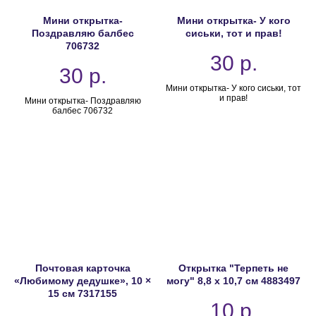
Мини открытка-
Мини открытка- У кого
Поздравляю балбес
сиськи, тот и прав!
706732
30
р.
30
р.
Мини открытка- У кого сиськи, тот
и прав!
Мини открытка- Поздравляю
балбес 706732
Почтовая карточка
Открытка "Терпеть не
«Любимому дедушке», 10 ×
могу" 8,8 х 10,7 см 4883497
15 см 7317155
10
р.