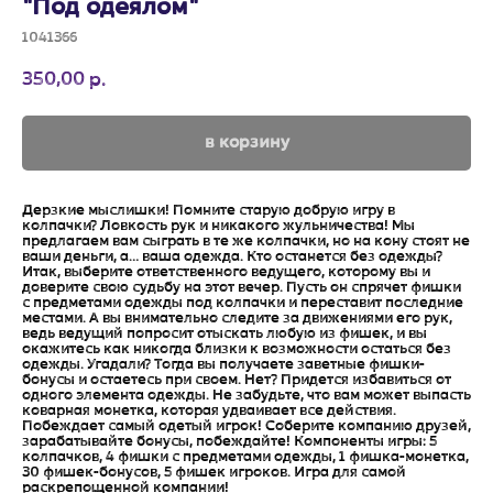
"Под одеялом"
1041366
350,00
р.
в корзину
Дерзкие мыслишки! Помните старую добрую игру в
колпачки? Ловкость рук и никакого жульничества! Мы
предлагаем вам сыграть в те же колпачки, но на кону стоят не
ваши деньги, а… ваша одежда. Кто останется без одежды?
Итак, выберите ответственного ведущего, которому вы и
доверите свою судьбу на этот вечер. Пусть он спрячет фишки
с предметами одежды под колпачки и переставит последние
местами. А вы внимательно следите за движениями его рук,
ведь ведущий попросит отыскать любую из фишек, и вы
окажитесь как никогда близки к возможности остаться без
одежды. Угадали? Тогда вы получаете заветные фишки-
бонусы и остаетесь при своем. Нет? Придется избавиться от
одного элемента одежды. Не забудьте, что вам может выпасть
коварная монетка, которая удваивает все действия.
Побеждает самый одетый игрок! Соберите компанию друзей,
зарабатывайте бонусы, побеждайте! Компоненты игры: 5
колпачков, 4 фишки с предметами одежды, 1 фишка-монетка,
30 фишек-бонусов, 5 фишек игроков. Игра для самой
раскрепощенной компании!