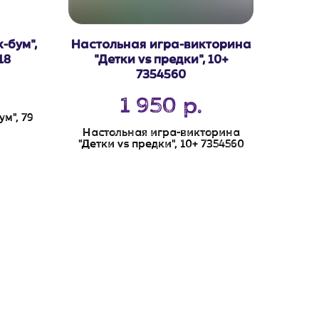
-бум",
Настольная игра-викторина
18
"Детки vs предки", 10+
7354560
1 950
р.
м", 79
Настольная игра-викторина
"Детки vs предки", 10+ 7354560