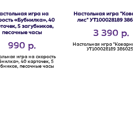
астольная игра на
Настольная игра "Ко
рость «Бубнилка», 40
лис" УТ100028189 38
точек, 5 загубников,
3 390
р.
песочные часы
990
р.
Настольная игра "Коварн
УТ100028189 386025
ольная игра на скорость
бнилка», 40 карточек, 5
убников, песочные часы