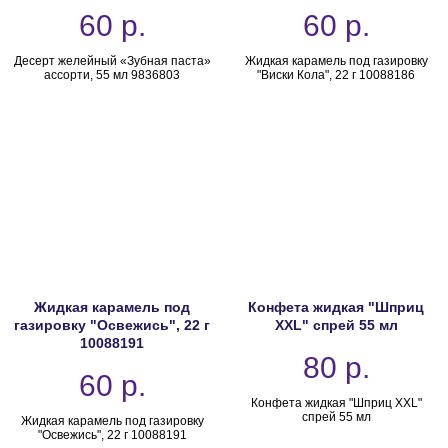
60
р.
60
р.
Десерт желейный «Зубная паста»
Жидкая карамель под газировку
ассорти, 55 мл 9836803
"Виски Кола", 22 г 10088186
Жидкая карамель под
Конфета жидкая "Шприц
газировку "Освежись", 22 г
XXL" спрей 55 мл
10088191
80
р.
60
р.
Конфета жидкая "Шприц XXL"
спрей 55 мл
Жидкая карамель под газировку
"Освежись", 22 г 10088191