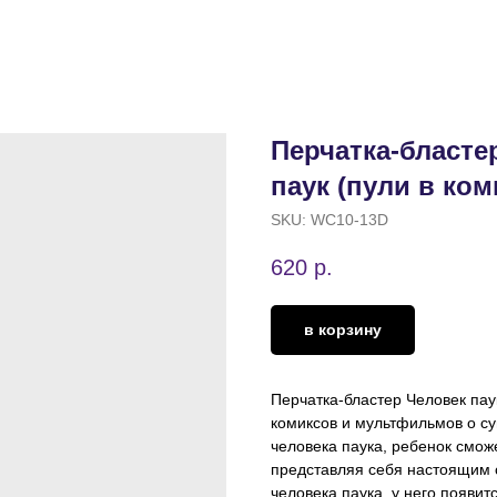
Перчатка-бласте
паук (пули в ком
SKU:
WC10-13D
620
р.
в корзину
Перчатка-бластер Человек па
комиксов и мультфильмов о су
человека паука, ребенок смож
представляя себя настоящим 
человека паука, у него появит