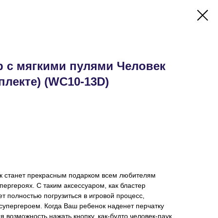
р с мягкими пулями Человек
плекте) (WC10-13D)
ук станет прекрасным подарком всем любителям
пергероях. С таким аксессуаром, как бластер
ет полностью погрузиться в игровой процесс,
супергероем. Когда Ваш ребенок наденет перчатку
ся возможность нажать кнопку, как-будто человек-паук