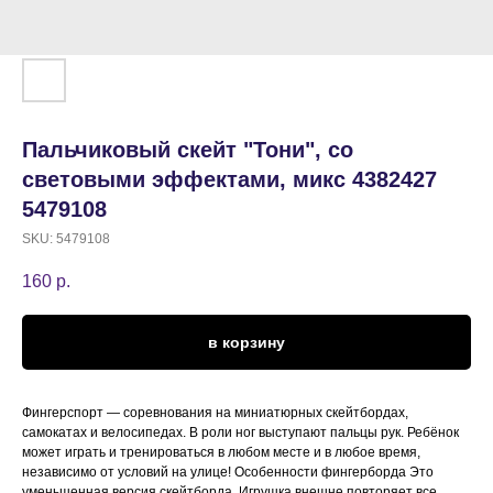
Пальчиковый скейт "Тони", со
световыми эффектами, микс 4382427
5479108
SKU:
5479108
160
р.
в корзину
Фингерспорт — соревнования на миниатюрных скейтбордах,
самокатах и велосипедах. В роли ног выступают пальцы рук. Ребёнок
может играть и тренироваться в любом месте и в любое время,
независимо от условий на улице! Особенности фингерборда Это
уменьшенная версия скейтборда. Игрушка внешне повторяет все