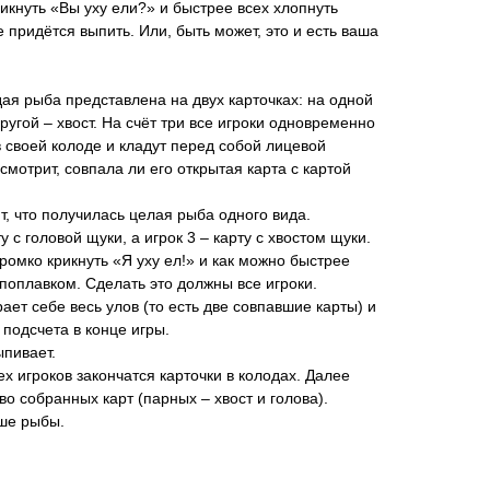
икнуть «Вы уху ели?» и быстрее всех хлопнуть
 придётся выпить. Или, быть может, это и есть ваша
дая рыба представлена на двух карточках: на одной
другой – хвост. На счёт три все игроки одновременно
 своей колоде и кладут перед собой лицевой
смотрит, совпала ли его открытая карта с картой
т, что получилась целая рыба одного вида.
 с головой щуки, а игрок 3 – карту с хвостом щуки.
ромко крикнуть «Я уху ел!» и как можно быстрее
 поплавком. Сделать это должны все игроки.
рает себе весь улов (то есть две совпавшие карты) и
 подсчета в конце игры.
ыпивает.
сех игроков закончатся карточки в колодах. Далее
о собранных карт (парных – хвост и голова).
ьше рыбы.