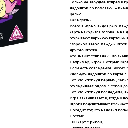
Только не забудьте вовремя кр
ладошкой по поплавку. А иначе
цель?
Как играть?
Всего в игре 5 видов рыб. Каж
карте находится голова, а на 
открывают верхнюю карточку в
стороной вверх. Каждый игрок 
другого игрока.
Что значит совпала? Это значи
Например, игрок 1 открыл карту
Если есть совпадение, нужно г
хлопнуть ладошкой по карте с
Тот, кто хлопнул первым, заби
откладывает рядом с собой до
Тот, кто хлопнул последним, в
Игра заканчивается, когда у в
игроки подсчитывают количеств
Победит тот, кто наловил бол
Состав:
100 карт с рыбой,