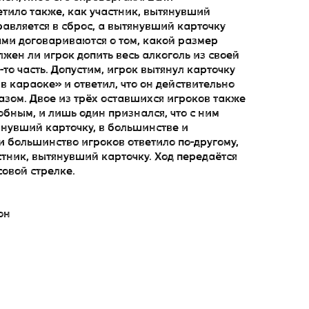
тило также, как участник, вытянувший
правляется в сброс, а вытянувший карточку
ами договариваются о том, какой размер
жен ли игрок допить весь алкоголь из своей
то часть. Допустим, игрок вытянул карточку
в караоке» и ответил, что он действительно
азом. Двое из трёх оставшихся игроков также
бным, и лишь один признался, что с ним
янувший карточку, в большинстве и
и большинство игроков ответило по-другому,
стник, вытянувший карточку. Ход передаётся
овой стрелке.
он