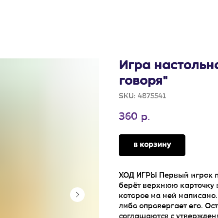
Игра настольн
говоря"
SKU:
4875541
360
р.
в корзину
ХОД ИГРЫ Первый игрок пр
берёт верхнюю карточку 
которое на ней написано.
либо опровергает его. Ос
соглашаются с утверждени