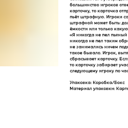
большинство игроков отве
карточку, то карточка от
пьёт штрафную. Игроки с
штрафной может быть: дол
ёмкости или только какую-
«Я никогда не пел пьяный 
никогда не пел таким обр
не занимались ничем подо
такое бывало. Игрок, выт
сбрасывает карточку. Есл
то карточку забирает уча
следующему игроку по час
Упаковка: Коробка/Бокс
Материал упаковки: Карт